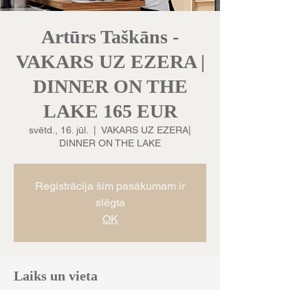
Artūrs Taškāns -
VAKARS UZ EZERA |
DINNER ON THE
LAKE 165 EUR
svētd., 16. jūl.
  |  
VAKARS UZ EZERA|
DINNER ON THE LAKE
Reģistrācija šim pasākumam ir
slēgta
OK
Laiks un vieta
2023. g. 16. jūl. 18:30 – 21:30