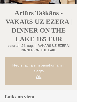
Artūrs Taškāns -
VAKARS UZ EZERA |
DINNER ON THE
LAKE 165 EUR
ceturtd., 24. aug.
  |  
VAKARS UZ EZERA|
DINNER ON THE LAKE
Reģistrācija šim pasākumam ir
slēgta
OK
Laiks un vieta
2023. g. 24. aug. 17:00 – 20:00