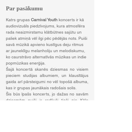
Par pasākumu
Katrs grupas 
Carnival Youth
 koncerts ir kā 
audiovizuāls piedzīvojums, kura atmosfēra 
rada neaizmirstamu klātbūtnes sajūtu un 
paliek atmiņā vēl ilgi pēc pēdējās nots. Puiši 
savā mūzikā apvieno kustīgus deju ritmus 
ar jauneklīgu melanholiju un melodiskumu, 
ko caurstrāvo alternatīvās mūzikas un indie 
popmūzikas enerģija.
Šajā koncertā skanēs dziesmas no visiem 
pieciem studijas albumiem, un klausītājus 
gaida arī pārsteigumi no vēl topošā albuma, 
kas ir grupas jaunākais radošais solis.
Šis būs īpašs koncerts, jo dažas no savām 
dziesmām puiši ir radījuši tieši pie Kāla 
ezera.
Koncerts 
sākas 14:00, bet gaidīsim jūs jau 
no 12:00
, būs iespēja baudīt maģisko Kāla 
ezeru,
 gardas uzkodas un dzērienus mūsu 
Pop up kafejnīcā
 uz salas.