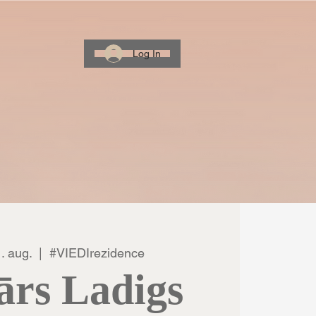
Log In
1. aug.
  |  
#VIEDIrezidence
ārs Ladigs