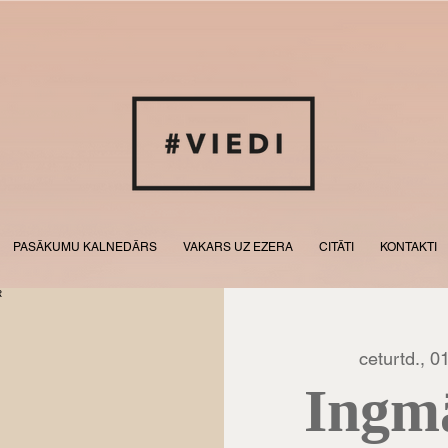
PASĀKUMU KALNEDĀRS
VAKARS UZ EZERA
CITĀTI
KONTAKTI
ceturtd., 0
Ingm