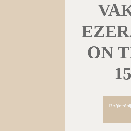
VA
EZER
ON 
1
Reģistrāci