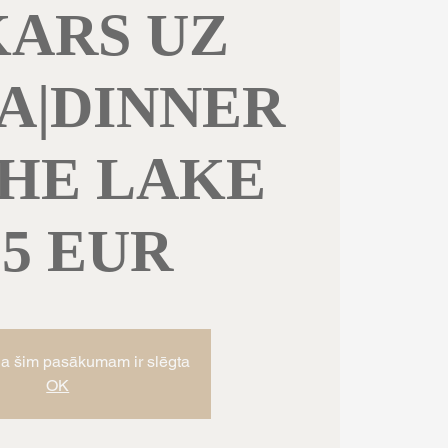
KARS UZ
A|DINNER
THE LAKE
55 EUR
ja šim pasākumam ir slēgta
OK