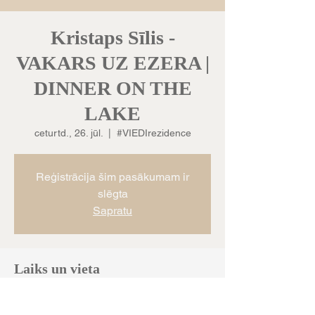
Kristaps Sīlis -
VAKARS UZ EZERA |
DINNER ON THE
LAKE
ceturtd., 26. jūl.
  |  
#VIEDIrezidence
Reģistrācija šim pasākumam ir
slēgta
Sapratu
Laiks un vieta
2018. g. 26. jūl. 19:00 – 22:30
#VIEDIrezidence, Vestienas pagasts, LV-