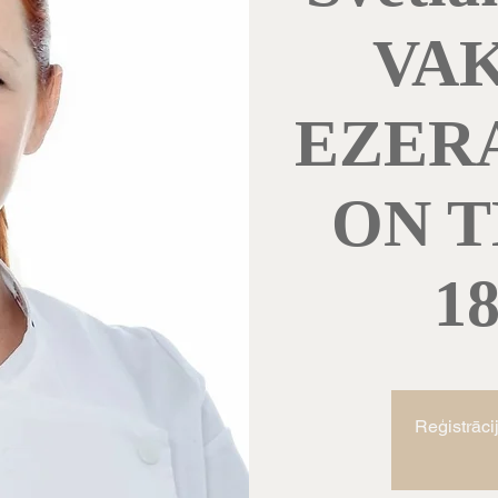
VA
EZERA
ON 
1
Reģistrāci