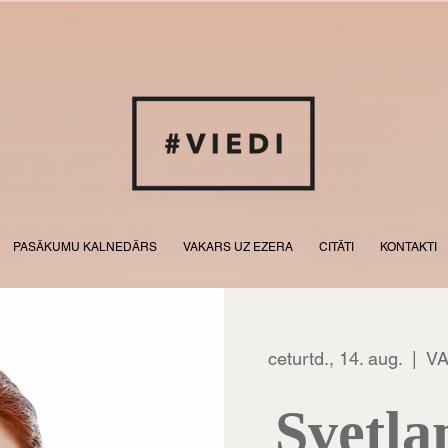
PASĀKUMU KALNEDĀRS
VAKARS UZ EZERA
CITĀTI
KONTAKTI
ceturtd., 14. aug.
  |  
VA
Svetla