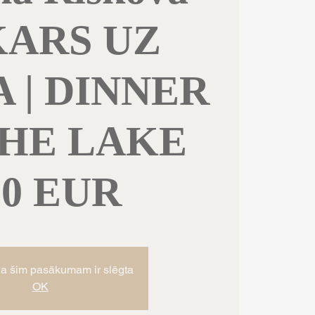
KARS UZ
 | DINNER
THE LAKE
80 EUR
ja šim pasākumam ir slēgta
OK