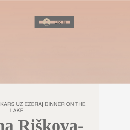
Log In
KARS UZ EZERA| DINNER ON THE
LAKE
na Riškova-