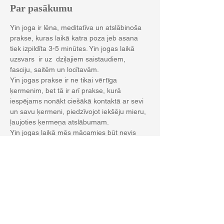
Par pasākumu
Yin joga ir lēna, meditatīva un atslābinoša 
prakse, kuras laikā katra poza jeb asana 
tiek izpildīta 3-5 minūtes. Yin jogas laikā 
uzsvars  ir uz  dziļajiem saistaudiem, 
fasciju, saitēm un locītavām.
Yin jogas prakse ir ne tikai vērtīga 
ķermenim, bet tā ir arī prakse, kurā 
iespējams nonākt ciešākā kontaktā ar sevi 
un savu ķermeni, piedzīvojot iekšēju mieru, 
ļaujoties ķermeņa atslābumam.  
Yin jogas laikā mēs mācamies būt nevis 
darīt! Apstādinot skrejošo prātu un 
fokusējoties uz savu elpu, iespējams 
piedzīvot skaistus vienkāršas būšanas 
mirkļus.
Nodarbību vadīs Inta Konstante Zaķīte
 Yin jogas un apzinātības pasniedzēja un 
praktiķe.