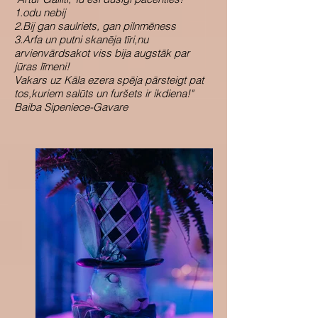
1.odu nebij
2.Bij gan saulriets, gan pilnmēness
3.Arfa un putni skanēja tīri,nu
arvienvārdsakot viss bija augstāk par
jūras līmeni!
Vakars uz Kāla ezera spēja pārsteigt pat
tos,kuriem salūts un furšets ir ikdiena!"
Baiba Sipeniece-Gavare