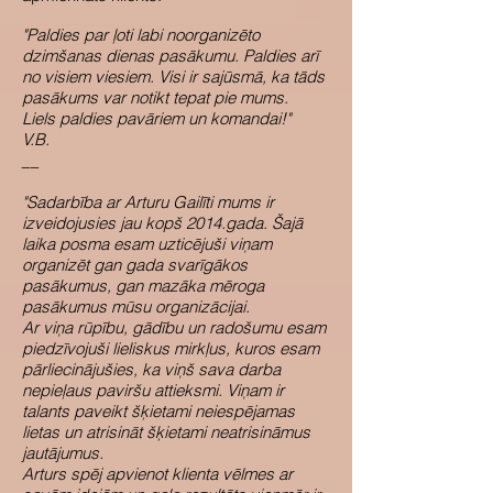
"Paldies par ļoti labi noorganizēto
dzimšanas dienas pasākumu. Paldies arī
no visiem viesiem. Visi ir sajūsmā, ka tāds
pasākums var notikt tepat pie mums.
Liels paldies pavāriem un komandai!"
V.B.
__
"Sadarbība ar Arturu Gailīti mums ir
izveidojusies jau kopš 2014.gada. Šajā
laika posma esam uzticējuši viņam
organizēt gan gada svarīgākos
pasākumus, gan mazāka mēroga
pasākumus mūsu organizācijai.
Ar viņa rūpību, gādību un radošumu esam
piedzīvojuši lieliskus mirkļus, kuros esam
pārliecinājušies, ka viņš sava darba
nepieļaus paviršu attieksmi. Viņam ir
talants paveikt šķietami neiespējamas
lietas un atrisināt šķietami neatrisināmus
jautājumus.
Arturs spēj apvienot klienta vēlmes ar