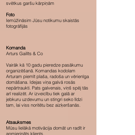
svētkus garšu kārpiņām
Foto
Iemūžināsim Jūsu notikumu skaistās
fotogrāfijās
Komanda
Arturs Gailīts & Co
Vairāk kā 10 gadu pieredze pasākumu
organizēšanā. Komandas kodolam
Arturam piemīt plaša, radoša un vērienīga
domāšana. Idejas viņa galvā rosās
nepārtraukti. Pats galvenais, viņš spēj tās
arī realizēt. Ar izveicību tiek galā ar
jebkuru uzdevumu un stingri seko līdzi
tam, lai viss noritētu bez aizķeršanās.
Atsauksmes
Mūsu lielākā motivācija domāt un radīt ir
apmierināts klients.