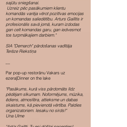
sajūtu sniegšanai.
Uzreiz pēc pasākumiem klientu
komandās varēja vērot pozitīvas emocijas
un komandas saliedētību. Arturs Gailītis ir
profesionālis savā jomā, kuram izdodas
gan celt komandas garu, gan iedvesmot
tos turpmākajiem darbiem."
SIA "Demarch" pārdošanas vadītāja
Terēze Riekstiņa
__
Par pop-up restorānu Vakars uz
ezera|Dinner on the lake
"Pasākums, kurā viss pārdomāts līdz
pēdējam sīkumam. Noformējums, mūzika,
ēdiens, atmosfēra, attieksme un dabas
skaistums, kā pievienotā vērtība. Paldies
organizatoriem. Iesaku no sirds!"
Una Ulme
"Artūr Gailīti, Tu esi dūšīgi pacenties!