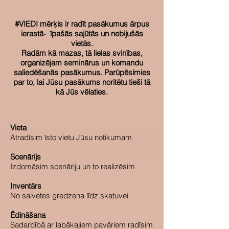
#VIEDI mērķis ir radīt pasākumus ārpus
ierastā- īpašās sajūtās un nebijušās
vietās.
Radām kā mazas, tā lielas svinības,
organizējam seminārus un komandu
saliedēšanās pasākumus. Parūpēsimies
par to, lai Jūsu pasākums noritētu tieši tā
kā Jūs vēlaties.
Vieta
Atradīsim īsto vietu Jūsu notikumam
Scenārijs
Izdomāsim scenāriju un to realizēsim
Inventārs
No salvetes gredzena līdz skatuvei
Ēdināšana
Sadarbībā ar labākajiem pavāriem radīsim