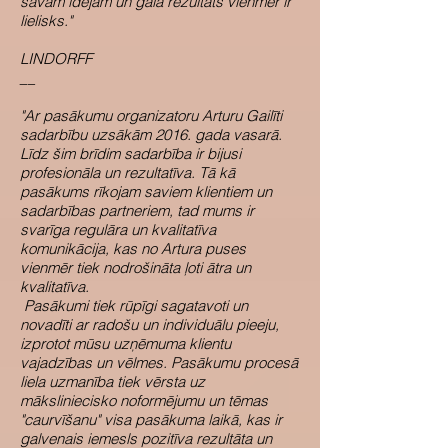
savām idejām un gala rezultāts vienmēr ir
lielisks."
LINDORFF
__
"Ar pasākumu organizatoru Arturu Gailīti
sadarbību uzsākām 2016. gada vasarā.
Līdz šim brīdim sadarbība ir bijusi
profesionāla un rezultatīva. Tā kā
pasākums rīkojam saviem klientiem un
sadarbības partneriem, tad mums ir
svarīga regulāra un kvalitatīva
komunikācija, kas no Artura puses
vienmēr tiek nodrošināta ļoti ātra un
kvalitatīva.
Pasākumi tiek rūpīgi sagatavoti un
novadīti ar radošu un individuālu pieeju,
izprotot mūsu uzņēmuma klientu
vajadzības un vēlmes. Pasākumu procesā
liela uzmanība tiek vērsta uz
māksliniecisko noformējumu un tēmas
"caurvīšanu" visa pasākuma laikā, kas ir
galvenais iemesls pozitīva rezultāta un