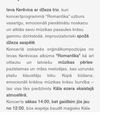
Ieva Kerēvica
ar džeza trio
, kuri 
koncertprogrammā “Romantika” uzburs 
vasarīgu, emocionāli piesātinātu noskaņu 
un atklās savu mūzikas pasaules krāsu 
gammu dzirkstošā, improvizatoriski
 spožā 
džeza saspēlē
.
Koncertā izskanēs orģinālkompozīcijas no 
Ievas Kerēvicas albūma 
“Romantika”
 kā arī 
cittautu un latviešu 
mūzikas pērles
- 
pazīstamas un mīļas melodijas, kas uzrunās 
plašu klausītāju loku. Kopā būšana, 
emocionāli krāšņa mūzikas krāsu burvība – 
tas viss tiks piedzīvots 
Kāla ezera skaistajā 
atmosfērā.
Koncerts 
sākas 14:00, bet gaidīsim jūs jau 
no 12:00
, būs iespēja baudīt maģisko Kāla 
ezeru,
 gardas uzkodas un dzērienus mūsu 
Pop up kafejnīcā
 uz salas.
Koncerts apzināti plānots un organizēts, 
pa 
dienu
, lai to varētu apmeklēt arī 
ģimenes ar 